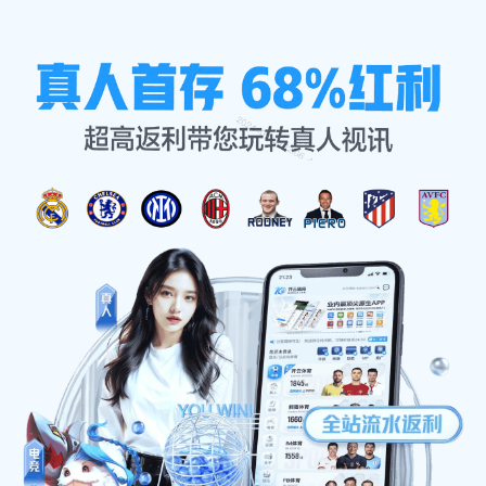
合作实例
首页
合作实例