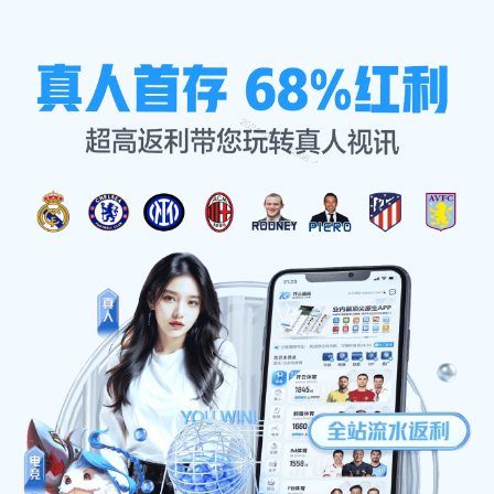
企业要闻
首页
企业要闻