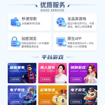
用专家推荐来提高胜率；最后，总结全篇内容，并强调明星
篮球推荐对于提升观赛乐趣的重要性。通过这些探讨，希望
能为广大篮球爱好者提供一份实用的指南，为他们的观赛和
投注活动增添更多乐趣。
1、明星球员的重要性
在篮球比赛中，明星球员往往是球队胜负的关键。他们不仅
具备超凡的技术，更拥有强大的心理素质，能够在关键时刻
扭转局面。因此，在选择观看比赛或进行投注时，关注这些
明星球员显得尤为重要。
比如，在NBA联赛中，像勒布朗·詹姆斯、斯蒂芬·库里等顶级
球员，他们所引发的关注度和影响力，不仅体现在个人表现
上，也会直接影响到球队的整体战术部署与场上表现。在观
察这些球员时，可以通过他们过去几场比赛的数据表现来评
估他们在即将到来的比赛中的潜力。
此外，了解明星球员的健康状况也是至关重要的一环。伤病