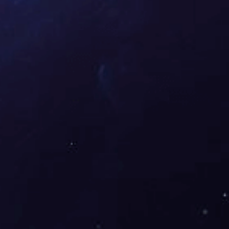
畸形足球明星的传奇人生与职
业生涯揭秘分析
2026-05-06
欧洲杯八强全部产生各国球队
争夺荣耀的激烈战斗即将开启
2026-05-05
明星篮球推荐助你找到最佳球
员和赛事分析提升你的观赛体
验和投注策略
2026-05-01
提升力量与耐力的5kg哑铃训
练计划让你在家轻松塑造完美
身材
2026-05-01