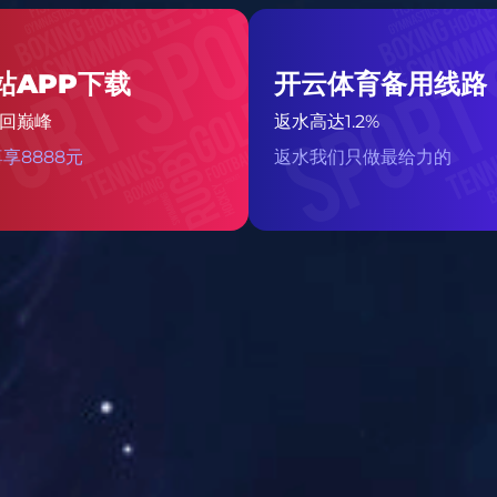
少年成长成才的足球梦想之
分享
人心中的梦想。宏大足球培训班为青少年提供了一个实现足
等方面全面成长。通过专业的训练课程、优秀的教练团队以
更优秀的足球人才。在这篇文章中，我们将从四个方面详细
现他们的足球梦想，包括专业训练的重要性、心理素质的培
个方面都将深入剖析，让我们一同走进这段精彩的足球旅