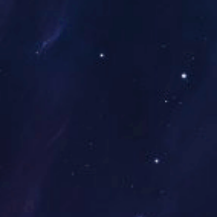
大足球培训班拥有一支高水平的教练团队，他们不仅具备丰
。在这样的氛围中，学员们能够接受到系统化和科学化的技
置相应的课程，以确保每位学员都能在适合自己的环境中学
球员都能发挥自己的潜力，提高技战术能力，为未来打下坚
，还包括身体素质与意志品质的提升。通过高强度训练和科
，为日后的比赛做好准备。
素之一。宏大足球培训班非常重视学员心理素质的发展，通
。教练会教授一些实用的方法，让学员能够在关键时刻保持
体验紧张气氛，可以有效锻炼他们面对压力时的反应能力。
还能够在失败中吸取教训，实现自我调整与成长。
极向上的心态，使他们在面对挑战时更加坚定自信。这种自
影响到生活中的其他方面。