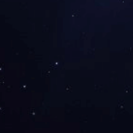
hth.com(中国区)官方网站【五星推荐】是中国最
营商。hth.com提供网页版/手机版全站app下载。
平台后即可在线试看各种最新的体育信息和产品。2
线服务，欢迎前来体验！
邮箱订阅
Subsc