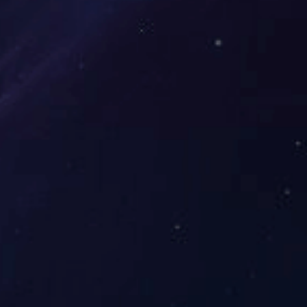
突出的学生更多机会，如参加地方联赛或省级选拔赛，这些
他们能够更早接触高水平比赛，为未来成才打下坚实基础。
发展模式，为青少年提供了一个全面成长的平台。从技术层
职业发展的专门引导，每一个环节都体现出该机构对育人的
运动热爱的需求，更为其人生道路奠定了良好的基础，让每
才”的愿景正逐步变为现实，每一位参与者都将在这条追梦
还是生活中的其他领域，都将展现出卓越风采！
下一篇