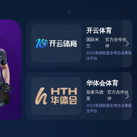
Call 24/7
类型
咨询
Hth.com
18291407906